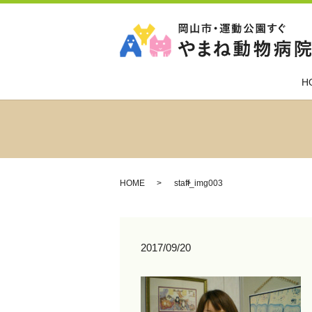
H
HOME
staff_img003
2017/09/20