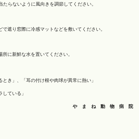
当たらないように風向きを調節してください。
どで遮り窓際に冷感マットなどを敷いてください。
場所に新鮮な水を置いてください。
いるとき」、「耳の付け根や肉球が異常に熱い」
ラしている」
や
ま
ね
動
物
病
院