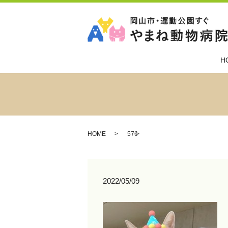
H
HOME
576
2022/05/09