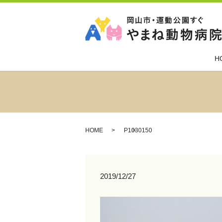
H
HOME
P1030150
2019/12/27