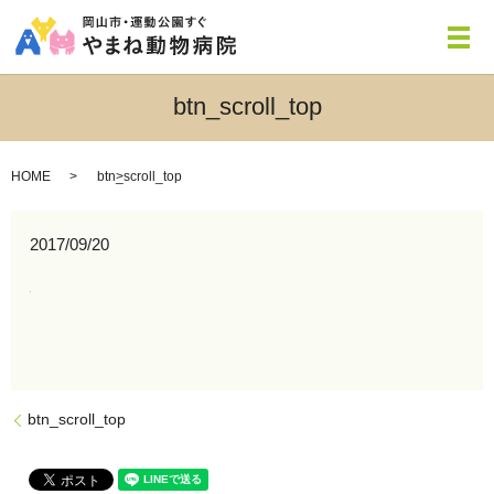
メ
btn_scroll_top
HOME
btn_scroll_top
2017/09/20
btn_scroll_top