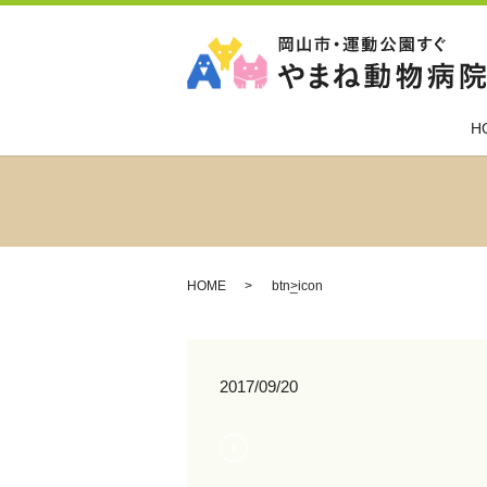
H
HOME
btn_icon
2017/09/20