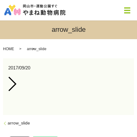
メ
arrow_slide
HOME
arrow_slide
2017/09/20
arrow_slide