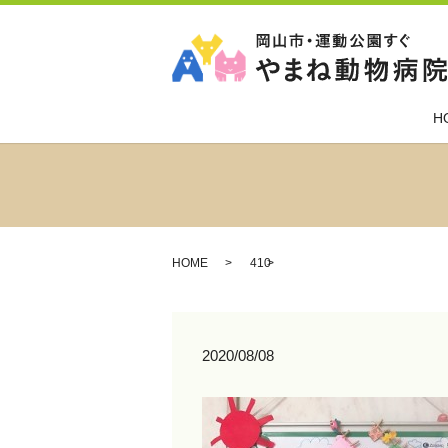
H
HOME
410
2020/08/08