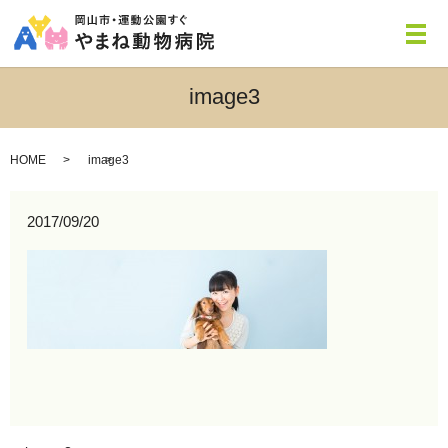
メ
image3
HOME
image3
2017/09/20